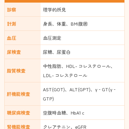
診察
理学的所見
計測
身長、体重、BMI腹囲
血圧
血圧測定
尿検査
尿糖、尿蛋白
中性脂肪、HDL- コレステロール、
脂質検査
LDL- コレステロール
AST(GOT)、ALT(GPT)、γ‐GT(γ‐
肝機能検査
GTP)
糖尿病検査
空腹時血糖、HbA1ｃ
腎機能検査
クレアチニン、eGFR