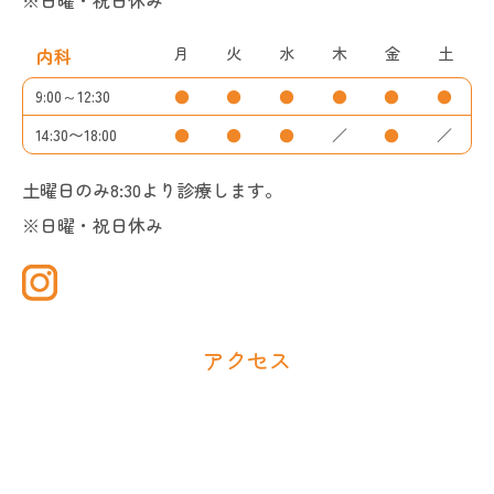
※日曜・祝日休み
月
火
水
木
金
土
内科
9:00～12:30
●
●
●
●
●
●
14:30〜18:00
●
●
●
／
●
／
土曜日のみ8:30より診療します。
※日曜・祝日休み
アクセス