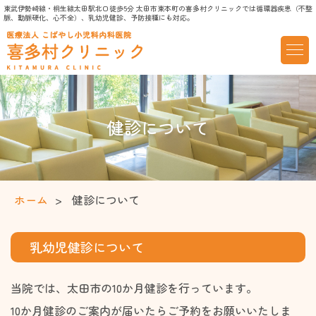
東武伊勢崎線・桐生線太田駅北口徒歩5分 太田市東本町の喜多村クリニックでは循環器疾患（不整
脈、動脈硬化、心不全）、乳幼児健診、予防接種にも対応。
健診について
ホーム
健診について
乳幼児健診について
当院では、太田市の10か月健診を行っています。
10か月健診のご案内が届いたらご予約をお願いいたしま