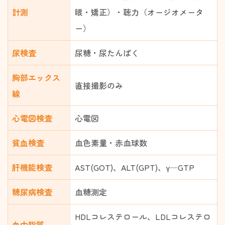
計測
眼・矯正）・聴力（オージオメータ
ー）
尿検査
尿糖・尿たんぱく
胸部エックス
直接撮影のみ
線
心電図検査
心電図
貧血検査
血色素量・赤血球数
肝機能検査
AST(GOT)、ALT(GPT)、γ―GTP
糖尿病検査
血糖測定
HDLコレステロール、LDLコレステロ
血中脂質